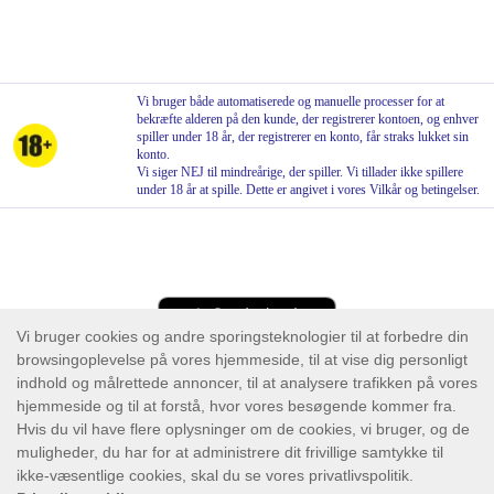
Vi bruger både automatiserede og manuelle processer for at
bekræfte alderen på den kunde, der registrerer kontoen, og enhver
spiller under 18 år, der registrerer en konto, får straks lukket sin
konto.
Vi siger NEJ til mindreårige, der spiller. Vi tillader ikke spillere
under 18 år at spille. Dette er angivet i vores Vilkår og betingelser.