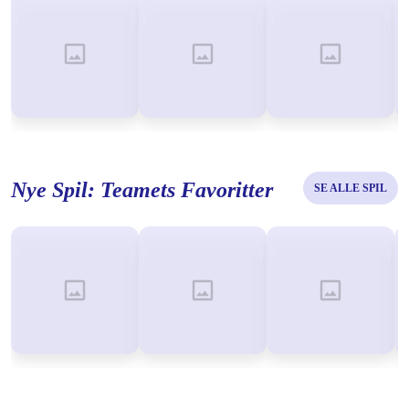
Nye Spil: Teamets Favoritter
SE ALLE SPIL