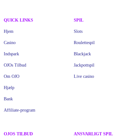
QUICK LINKS
SPIL
Hjem
Slots
Casino
Roulettespil
Indspark
Blackjack
OJOs Tilbud
Jackpottspil
Om OJO
Live casino
Hjælp
Bank
Affiliate-program
OJOS TILBUD
ANSVARLIGT SPIL