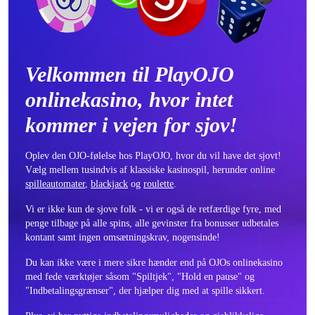
Velkommen til PlayOJO
onlinekasino, hvor intet
kommer i vejen for sjov!
Oplev den OJO-følelse hos PlayOJO, hvor du vil have det sjovt!
Vælg mellem tusindvis af klassiske kasinospil, herunder online
spilleautomater
,
blackjack
og
roulette
.
Vi er ikke kun de sjove folk - vi er også de retfærdige fyre, med
penge tilbage på alle spins, alle gevinster fra bonusser udbetales
kontant samt ingen omsætningskrav, nogensinde!
Du kan ikke være i mere sikre hænder end på OJOs onlinekasino
med fede værktøjer såsom "Spiltjek", "Hold en pause" og
"Indbetalingsgrænser", der hjælper dig med at spille sikkert.