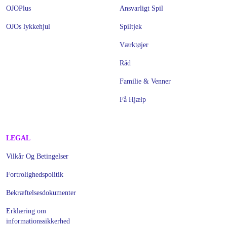
OJOPlus
Ansvarligt Spil
OJOs lykkehjul
Spiltjek
Værktøjer
Råd
Familie & Venner
Få Hjælp
LEGAL
Vilkår Og Betingelser
Fortrolighedspolitik
Bekræftelsesdokumenter
Erklæring om
informationssikkerhed