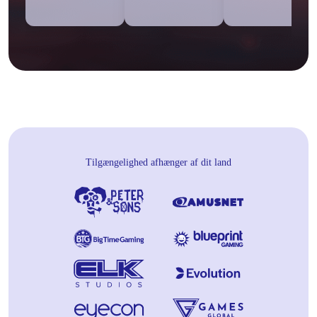
Tilgængelighed afhænger af dit land