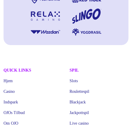
QUICK LINKS
SPIL
Hjem
Slots
Casino
Roulettespil
Indspark
Blackjack
OJOs Tilbud
Jackpottspil
Om OJO
Live casino