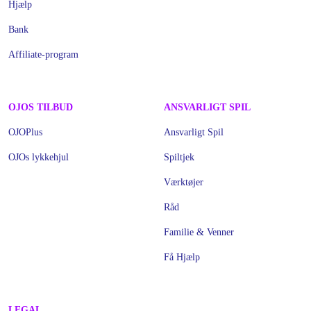
Hjælp
Bank
Affiliate-program
OJOS TILBUD
ANSVARLIGT SPIL
OJOPlus
Ansvarligt Spil
OJOs lykkehjul
Spiltjek
Værktøjer
Råd
Familie & Venner
Få Hjælp
LEGAL